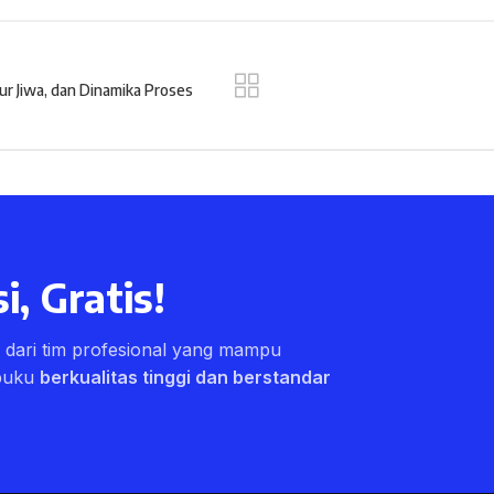
ur Jiwa, dan Dinamika Proses
i, Gratis!
ri dari tim profesional yang mampu
buku
berkualitas tinggi dan berstandar