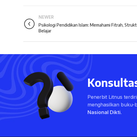
NEWER
Psikologi Pendidikan Islam: Memahami Fitrah, Strukt
Belajar
Konsultas
Penerbit Litnus terdi
menghasilkan buku-
Nasional Dikti
.