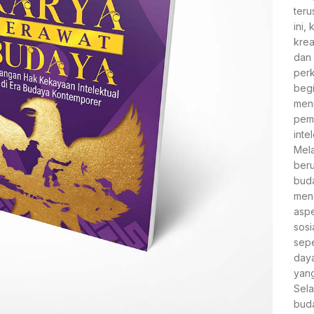
teru
ini,
krea
dan 
perk
begi
meni
pem
inte
Mela
beru
buda
men
aspe
sosi
sepe
daya
yang
Sela
bud