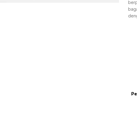
berp
baga
deng
Pe