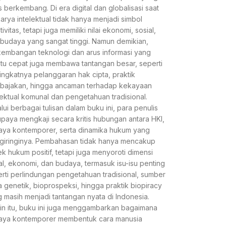
s berkembang. Di era digital dan globalisasi saat
 karya intelektual tidak hanya menjadi simbol
tivitas, tetapi juga memiliki nilai ekonomi, sosial,
budaya yang sangat tinggi. Namun demikian,
embangan teknologi dan arus informasi yang
tu cepat juga membawa tantangan besar, seperti
ngkatnya pelanggaran hak cipta, praktik
bajakan, hingga ancaman terhadap kekayaan
lektual komunal dan pengetahuan tradisional.
lui berbagai tulisan dalam buku ini, para penulis
paya mengkaji secara kritis hubungan antara HKI,
ya kontemporer, serta dinamika hukum yang
giringinya. Pembahasan tidak hanya mencakup
k hukum positif, tetapi juga menyoroti dimensi
al, ekonomi, dan budaya, termasuk isu-isu penting
rti perlindungan pengetahuan tradisional, sumber
 genetik, bioprospeksi, hingga praktik biopiracy
 masih menjadi tantangan nyata di Indonesia.
in itu, buku ini juga menggambarkan bagaimana
aya kontemporer membentuk cara manusia