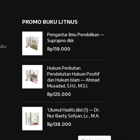
PROMO BUKU LITNUS
Pengantar Ilmu Pendidikan —
Suprapno dkk
Buku
Rp
119.000
Hukum Perikatan
Pendekatan Hukum Positif
dan Hukum Islam — Ahmad
Musadad, S.H.I., M.S.I.
i
Rp
125.000
‘Ulumul Hadits Jilid (1) — Dr.
Nur Baety Sofyan, Lc., M.A.
Rp
138.000