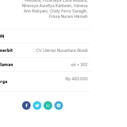
Felisiana, Filzahalya Zulfa Mutiara,
Nhessya Aurellya Kartiwan, Vanesa
Arin Riskyani, Cristy Ferro Saragih,
Frissa Nurani Hikmah
BN
nerbit
CV Literasi Nusantara Abadi
laman
viii + 302
Rp 463.000
rga