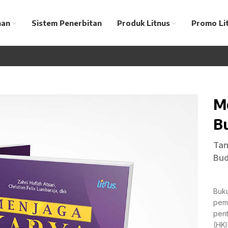
nan
Sistem Penerbitan
Produk Litnus
Promo Li
M
B
Tan
Bud
Buku
pem
pent
(HKI