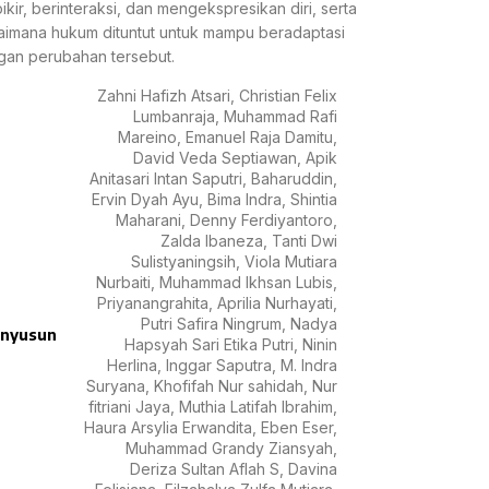
ikir, berinteraksi, dan mengekspresikan diri, serta
imana hukum dituntut untuk mampu beradaptasi
an perubahan tersebut.
Zahni Hafizh Atsari, Christian Felix
Lumbanraja, Muhammad Rafi
Mareino, Emanuel Raja Damitu,
David Veda Septiawan, Apik
Anitasari Intan Saputri, Baharuddin,
Ervin Dyah Ayu, Bima Indra, Shintia
Maharani, Denny Ferdiyantoro,
Zalda Ibaneza, Tanti Dwi
Sulistyaningsih, Viola Mutiara
Nurbaiti, Muhammad Ikhsan Lubis,
Priyanangrahita, Aprilia Nurhayati,
Putri Safira Ningrum, Nadya
nyusun
Hapsyah Sari Etika Putri, Ninin
Herlina, Inggar Saputra, M. Indra
Suryana, Khofifah Nur sahidah, Nur
fitriani Jaya, Muthia Latifah Ibrahim,
Haura Arsylia Erwandita, Eben Eser,
Muhammad Grandy Ziansyah,
Deriza Sultan Aflah S, Davina