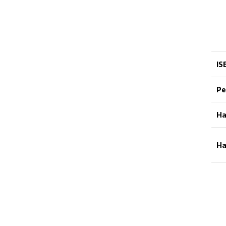
IS
Pe
Ha
Ha