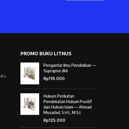
PROMO BUKU LITNUS
Pengantar Ilmu Pendidikan —
Suprapno dkk
Buku
Rp
119.000
Hukum Perikatan
Pendekatan Hukum Positif
dan Hukum Islam — Ahmad
Musadad, S.H.I., M.S.I.
i
Rp
125.000