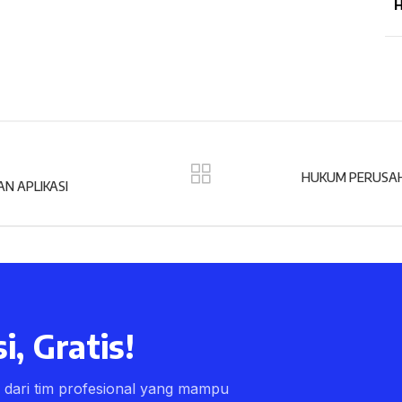
H
HUKUM PERUSAH
N APLIKASI
i, Gratis!
ri dari tim profesional yang mampu