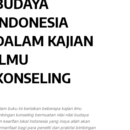
BUDAYA
INDONESIA
DALAM KAJIAN
ILMU
KONSELING
lam buku ini berisikan beberapa kajian ilmu
mbingan konseling bermuatan nilai-nilai budaya
n kearifan lokal Indonesia yang insya allah akan
rmanfaat bagi para peneliti dan praktisi bimbingan