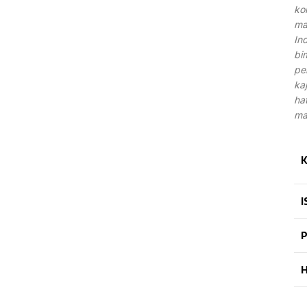
ko
ma
In
bi
pe
ka
ha
ma
K
I
P