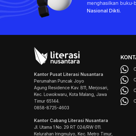
menghasilkan buku-
Nasional Dikti
.
KONT
C
Kantor Pusat Literasi Nusantara
C
Perumahan Puncak Joyo
Agung
Residence Kav. B11, Merjosari,
C
Kec. Lowokwaru, Kota Malang, Jawa
Timur 65144.
C
0858-8725-4603
Kantor Cabang Literasi Nusantara
Jl. Utama 1 No. 29 RT 024/RW 011.
Kelurahan Iringmulyo, Kec. Metro Timur,