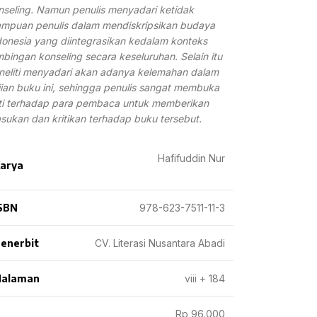
nseling. Namun penulis menyadari ketidak
mpuan penulis dalam mendiskripsikan budaya
donesia yang diintegrasikan kedalam konteks
mbingan konseling secara keseluruhan. Selain itu
neliti menyadari akan adanya kelemahan dalam
jian buku ini, sehingga penulis sangat membuka
ti terhadap para pembaca untuk memberikan
sukan dan kritikan terhadap buku tersebut.
Hafifuddin Nur
arya
SBN
978-623-7511-11-3
enerbit
CV. Literasi Nusantara Abadi
Halaman
viii + 184
Rp 96.000