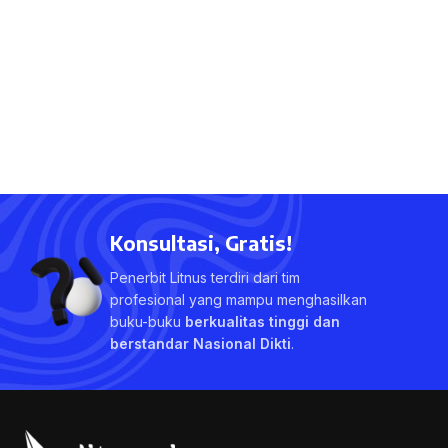
Konsultasi, Gratis!
Penerbit Litnus terdiri dari tim
profesional yang mampu menghasilkan
buku-buku
berkualitas tinggi dan
berstandar Nasional Dikti
.