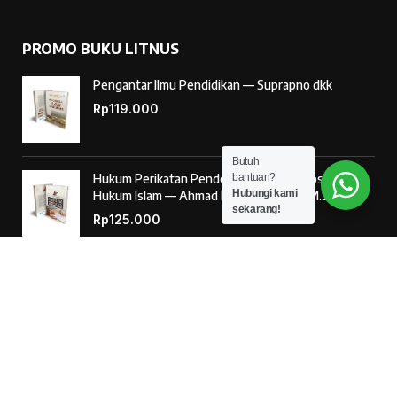
PROMO BUKU LITNUS
Pengantar Ilmu Pendidikan — Suprapno dkk
Rp
119.000
Butuh
bantuan?
Hukum Perikatan Pendekatan Hukum Positif dan
Hubungi kami
Hukum Islam — Ahmad Musadad, S.H.I., M.S.I.
sekarang!
Rp
125.000
‘Ulumul Hadits Jilid (1) — Dr. Nur Baety Sofyan, Lc.,
M.A.
Rp
138.000
© 2026
Penerbit Literasi Nusantara
– Developed by
AntaWeb