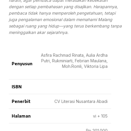
naratif, agar pembaca dapat merasakan kedekatan
dengan setiap pembahasan yang disajikan. Harapannya,
pembaca tidak hanya memperoleh pengetahuan, tetapi
juga pengalaman emosional dalam memahami Malang
sebagai ruang yang hidup—yang terus berkembang tanpa
meninggalkan akar sejarahnya.
Asfira Rachmad Rinata, Aulia Ardha
Putri, Rukminiarti, Febrian Maulana,
Penyusun
Moh.Romli, Viktoria Lipa
ISBN
Penerbit
CV Literasi Nusantara Abadi
Halaman
vi + 105
Rp 201.000