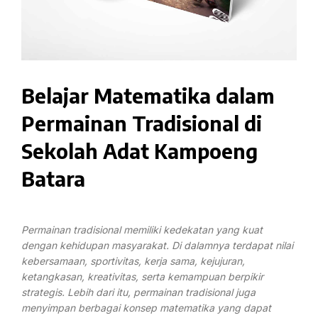
Belajar Matematika dalam
Permainan Tradisional di
Sekolah Adat Kampoeng
Batara
Permainan tradisional memiliki kedekatan yang kuat
dengan kehidupan masyarakat. Di dalamnya terdapat nilai
kebersamaan, sportivitas, kerja sama, kejujuran,
ketangkasan, kreativitas, serta kemampuan berpikir
strategis. Lebih dari itu, permainan tradisional juga
menyimpan berbagai konsep matematika yang dapat