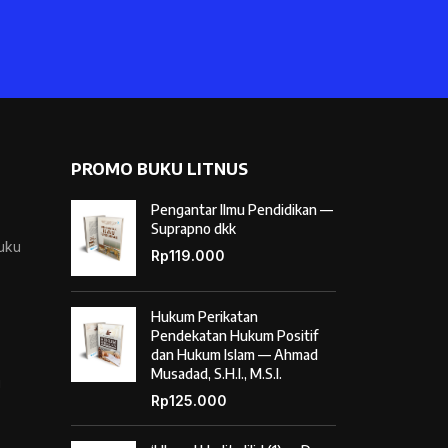
PROMO BUKU LITNUS
Pengantar Ilmu Pendidikan —
Suprapno dkk
Buku
Rp
119.000
Hukum Perikatan
Pendekatan Hukum Positif
dan Hukum Islam — Ahmad
Musadad, S.H.I., M.S.I.
i
Rp
125.000