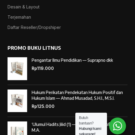
Desain & Layout
Terjemahan
Daftar Reseller/Dropshiper
PROMO BUKU LITNUS
Pengantar Ilmu Pendidikan — Suprapno dkk
Rp
119.000
Hukum Perikatan Pendekatan Hukum Positif dan
Hukum Islam — Ahmad Musadad, S.H.I., M.S.I.
Rp
125.000
Butuh
bantuan?
‘Ulumul Hadits Jilid (1) — Dr. Nur Baety Sofyan, Lc.,
Hubungi kami
M.A.
sekarang!