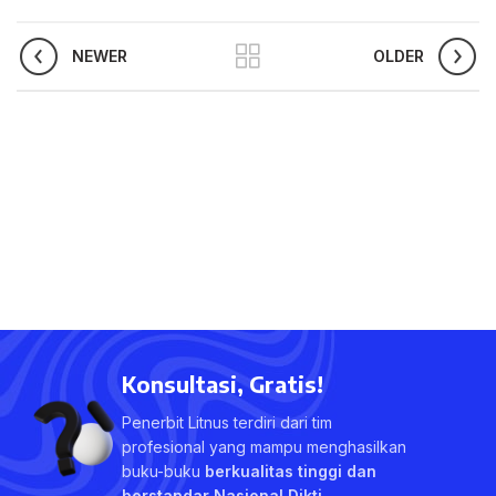
NEWER
OLDER
Konsultasi, Gratis!
Penerbit Litnus terdiri dari tim
profesional yang mampu menghasilkan
buku-buku
berkualitas tinggi dan
berstandar Nasional Dikti
.