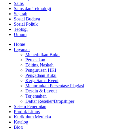
Sains
Sains dan Teknologi
Sejarah
Sosial Budaya
Sosial Politik
Teologi
Umum
Home
Layanan
Menerbitkan Buku
Percetakan
Editing Naskah
Pengurusan HKI
Pengadaan Buku
Kerja Sama Event
Menurunkan Persentase Plagiasi
Desain & Layout
Terjemahan
Daftar Reseller/Dropshiper
Sistem Penerbitan
Produk Litnus
Kurikulum Merdeka
Katalog
Blog