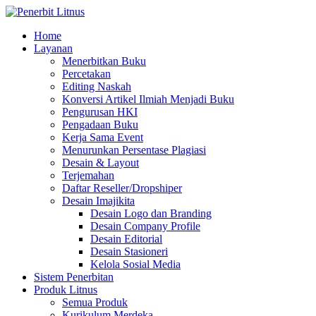
Home
Layanan
Menerbitkan Buku
Percetakan
Editing Naskah
Konversi Artikel Ilmiah Menjadi Buku
Pengurusan HKI
Pengadaan Buku
Kerja Sama Event
Menurunkan Persentase Plagiasi
Desain & Layout
Terjemahan
Daftar Reseller/Dropshiper
Desain Imajikita
Desain Logo dan Branding
Desain Company Profile
Desain Editorial
Desain Stasioneri
Kelola Sosial Media
Sistem Penerbitan
Produk Litnus
Semua Produk
Kurikulum Merdeka