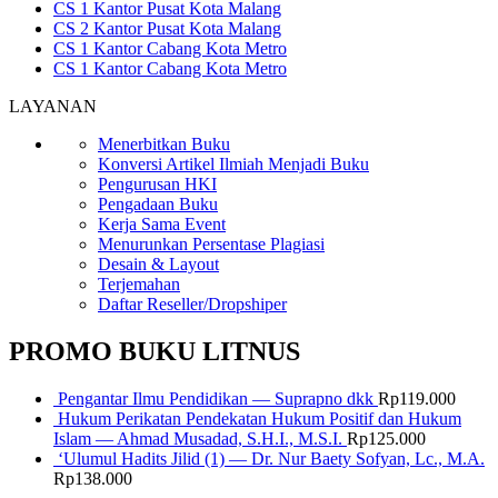
CS 1 Kantor Pusat Kota Malang
CS 2 Kantor Pusat Kota Malang
CS 1 Kantor Cabang Kota Metro
CS 1 Kantor Cabang Kota Metro
LAYANAN
Menerbitkan Buku
Konversi Artikel Ilmiah Menjadi Buku
Pengurusan HKI
Pengadaan Buku
Kerja Sama Event
Menurunkan Persentase Plagiasi
Desain & Layout
Terjemahan
Daftar Reseller/Dropshiper
PROMO BUKU LITNUS
Pengantar Ilmu Pendidikan — Suprapno dkk
Rp
119.000
Hukum Perikatan Pendekatan Hukum Positif dan Hukum
Islam — Ahmad Musadad, S.H.I., M.S.I.
Rp
125.000
‘Ulumul Hadits Jilid (1) — Dr. Nur Baety Sofyan, Lc., M.A.
Rp
138.000