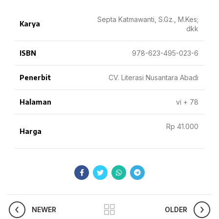
Septa Katmawanti, S.Gz., M.Kes;
Karya
dkk
ISBN
978-623-495-023-6
Penerbit
CV. Literasi Nusantara Abadi
Halaman
vi + 78
Rp 41.000
Harga
NEWER
OLDER