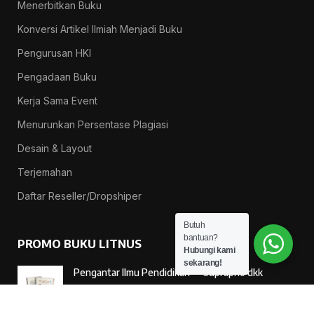
Menerbitkan Buku
Konversi Artikel Ilmiah Menjadi Buku
Pengurusan HKI
Pengadaan Buku
Kerja Sama Event
Menurunkan Persentase Plagiasi
Desain & Layout
Terjemahan
Daftar Reseller/Dropshiper
Butuh
bantuan?
PROMO BUKU LITNUS
Hubungi kami
sekarang!
Pengantar Ilmu Pendidikan — Suprapno dkk
Rp
119.000