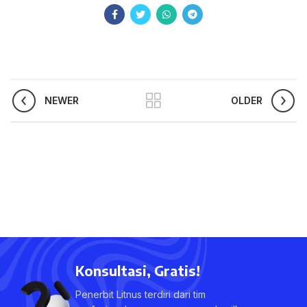
NEWER
OLDER
Konsultasi, Gratis!
Penerbit Litnus terdiri dari tim