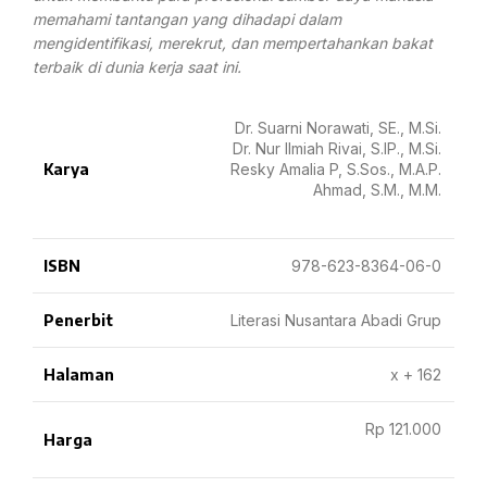
memahami tantangan yang dihadapi dalam
mengidentifikasi, merekrut, dan mempertahankan bakat
terbaik di dunia kerja saat ini.
Dr. Suarni Norawati, SE., M.Si.
Dr. Nur Ilmiah Rivai, S.IP., M.Si.
Karya
Resky Amalia P, S.Sos., M.A.P.
Ahmad, S.M., M.M.
ISBN
978-623-8364-06-0
Penerbit
Literasi Nusantara Abadi Grup
Halaman
x + 162
Rp 121.000
Harga