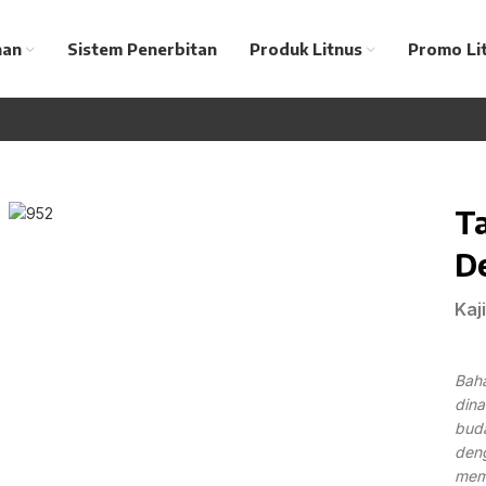
nan
Sistem Penerbitan
Produk Litnus
Promo Li
T
De
Kaj
Bah
dina
buda
deng
memb