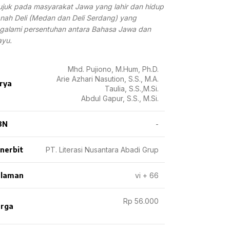
juk pada masyarakat Jawa yang lahir dan hidup
anah Deli (Medan dan Deli Serdang) yang
galami persentuhan antara Bahasa Jawa dan
ayu.
Mhd. Pujiono, M.Hum, Ph.D.
Arie Azhari Nasution, S.S., M.A.
rya
Taulia, S.S.,M.Si.
Abdul Gapur, S.S., M.Si.
BN
-
nerbit
PT. Literasi Nusantara Abadi Grup
laman
vi + 66
Rp 56.000
rga