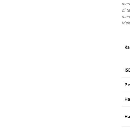
meru
di t
men
Mel
Ka
IS
Pe
Ha
Ha