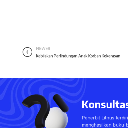
NEWER
Kebijakan Perlindungan Anak Korban Kekerasan
Konsultas
Penerbit Litnus terdi
menghasilkan buku-