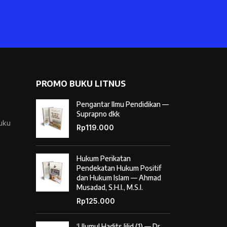
PROMO BUKU LITNUS
Pengantar Ilmu Pendidikan —
Suprapno dkk
Buku
Rp
119.000
Hukum Perikatan
Pendekatan Hukum Positif
dan Hukum Islam — Ahmad
Musadad, S.H.I., M.S.I.
i
Rp
125.000
‘Ulumul Hadits Jilid (1) — Dr.