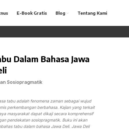
tnus
E-Book Gratis
Blog
Tentang Kami
abu Dalam Bahasa Jawa
li
ian Sosiopragmatik
asa tabu adalah fenomena zaman sebagai wujud
mis perkembangan berbahasa. Kajian yang terkait
ya masyarakat dapat dikaji secara komprehensif
an pendekatan sosiopragmatik. Buku ini akan
ahas tabu dalam bahasa Jawa Deli. Jawa Deli