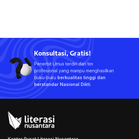
Konsultasi, Gratis!
Penerbit Litnus terdiri dari tim
profesional yang mampu menghasilkan
buku-buku
berkualitas tinggi dan
berstandar Nasional Dikti
.
Kantor Pusat Literasi Nusantara