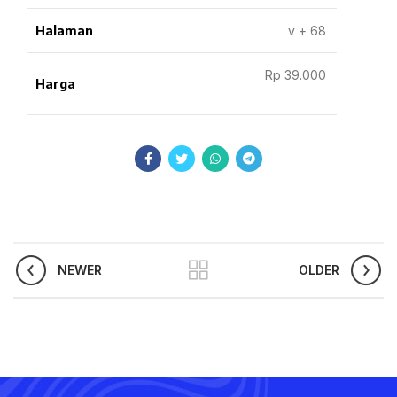
Halaman
v + 68
Rp 39.000
Harga
NEWER
OLDER