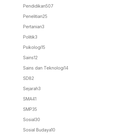
Pendidikan
507
Penelitian
25
Pertanian
3
Politik
3
Psikologi
15
Sains
12
Sains dan Teknologi
14
SD
82
Sejarah
3
SMA
41
SMP
35
Sosial
30
Sosial Budaya
10