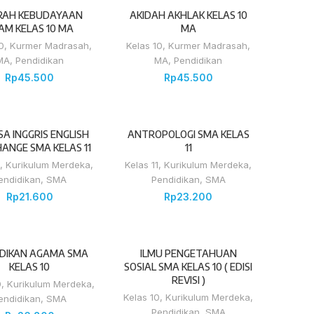
RAH KEBUDAYAAN
AKIDAH AKHLAK KELAS 10
LAM KELAS 10 MA
MA
0
,
Kurmer Madrasah
,
Kelas 10
,
Kurmer Madrasah
,
MA
,
Pendidikan
MA
,
Pendidikan
Rp
45.500
Rp
45.500
A INGGRIS ENGLISH
ANTROPOLOGI SMA KELAS
ANGE SMA KELAS 11
11
,
Kurikulum Merdeka
,
Kelas 11
,
Kurikulum Merdeka
,
endidikan
,
SMA
Pendidikan
,
SMA
Rp
21.600
Rp
23.200
IDIKAN AGAMA SMA
ILMU PENGETAHUAN
KELAS 10
SOSIAL SMA KELAS 10 ( EDISI
REVISI )
0
,
Kurikulum Merdeka
,
Kelas 10
,
Kurikulum Merdeka
,
endidikan
,
SMA
Pendidikan
,
SMA