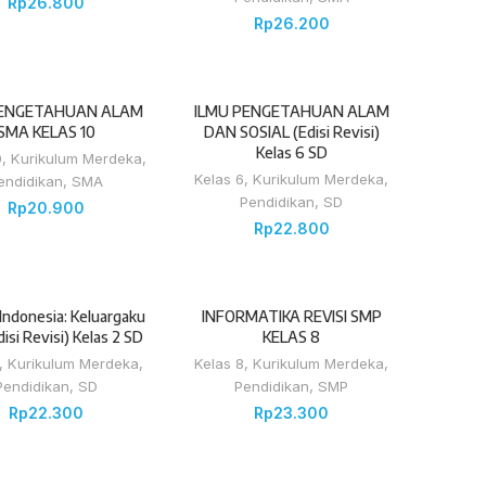
Rp
26.800
Rp
26.200
PENGETAHUAN ALAM
ILMU PENGETAHUAN ALAM
SMA KELAS 10
DAN SOSIAL (Edisi Revisi)
Kelas 6 SD
0
,
Kurikulum Merdeka
,
Kelas 6
,
Kurikulum Merdeka
,
endidikan
,
SMA
Pendidikan
,
SD
Rp
20.900
Rp
22.800
Indonesia: Keluargaku
INFORMATIKA REVISI SMP
disi Revisi) Kelas 2 SD
KELAS 8
,
Kurikulum Merdeka
,
Kelas 8
,
Kurikulum Merdeka
,
Pendidikan
,
SD
Pendidikan
,
SMP
Rp
22.300
Rp
23.300