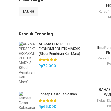
FIK
Kelas 11
SARING
M
Produk Trending
AGAMA PERSPEKTIF
Ilmu Pen
EKONOMI POLITIK MARXIS
Kls
(Studi Pemikiran Karl Marx)
Kelas 8
Pe
Rp
72.000
BAHASA
Konsep Dasar Kebidanan
WOR
Kelas 10
Pe
Rp
65.000