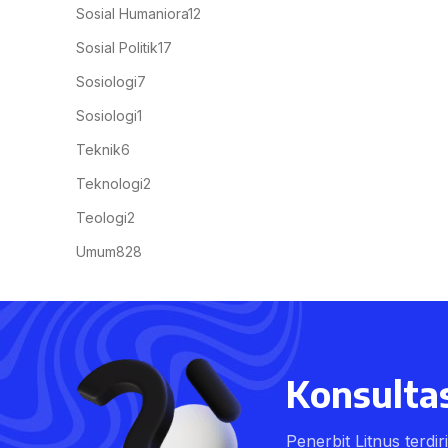
Sosial Humaniora
12
Sosial Politik
17
Sosiologi
7
Sosiologi
1
Teknik
6
Teknologi
2
Teologi
2
Umum
828
Konsultas
Penerbit Litnus terdi