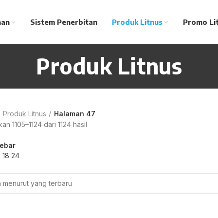
nan
Sistem Penerbitan
Produk Litnus
Promo Li
Produk Litnus
Produk Litnus
Halaman 47
n 1105–1124 dari 1124 hasil
ebar
2
18
24