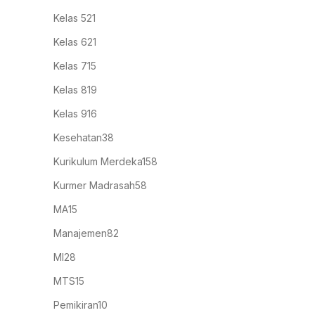
Kelas 5
21
Kelas 6
21
Kelas 7
15
Kelas 8
19
Kelas 9
16
Kesehatan
38
Kurikulum Merdeka
158
Kurmer Madrasah
58
MA
15
Manajemen
82
MI
28
MTS
15
Pemikiran
10