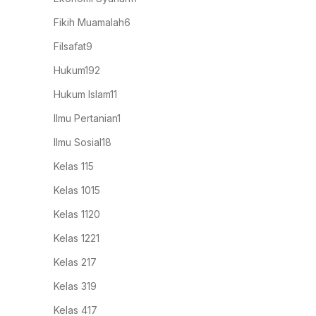
Fikih Muamalah
6
Filsafat
9
Hukum
192
Hukum Islam
11
Ilmu Pertanian
1
Ilmu Sosial
18
Kelas 1
15
Kelas 10
15
Kelas 11
20
Kelas 12
21
Kelas 2
17
Kelas 3
19
Kelas 4
17