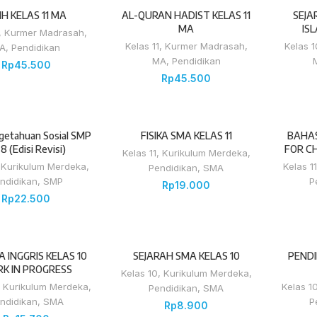
IH KELAS 11 MA
AL-QURAN HADIST KELAS 11
SEJA
MA
IS
,
Kurmer Madrasah
,
Kelas 11
,
Kurmer Madrasah
,
Kelas 1
A
,
Pendidikan
MA
,
Pendidikan
Rp
45.500
Rp
45.500
getahuan Sosial SMP
FISIKA SMA KELAS 11
BAHAS
 8 (Edisi Revisi)
FOR CH
Kelas 11
,
Kurikulum Merdeka
,
,
Kurikulum Merdeka
,
Kelas 11
Pendidikan
,
SMA
ndidikan
,
SMP
P
Rp
19.000
Rp
22.500
 INGGRIS KELAS 10
SEJARAH SMA KELAS 10
PEND
K IN PROGRESS
Kelas 10
,
Kurikulum Merdeka
,
,
Kurikulum Merdeka
,
Kelas 1
Pendidikan
,
SMA
ndidikan
,
SMA
P
Rp
8.900