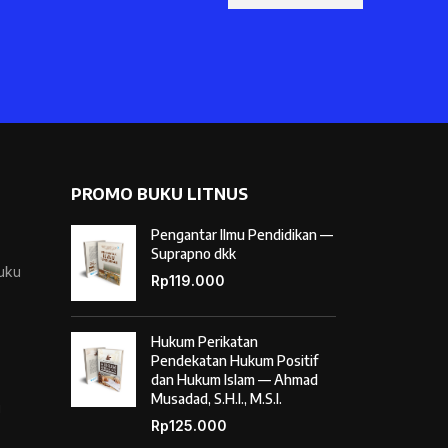
PROMO BUKU LITNUS
Pengantar Ilmu Pendidikan —
Suprapno dkk
Buku
Rp
119.000
Hukum Perikatan
Pendekatan Hukum Positif
dan Hukum Islam — Ahmad
Musadad, S.H.I., M.S.I.
i
Rp
125.000