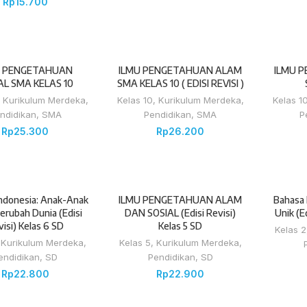
Rp
15.700
U PENGETAHUAN
ILMU PENGETAHUAN ALAM
ILMU 
AL SMA KELAS 10
SMA KELAS 10 ( EDISI REVISI )
,
Kurikulum Merdeka
,
Kelas 10
,
Kurikulum Merdeka
,
Kelas 1
ndidikan
,
SMA
Pendidikan
,
SMA
P
Rp
25.300
Rp
26.200
ndonesia: Anak-Anak
ILMU PENGETAHUAN ALAM
Bahasa 
erubah Dunia (Edisi
DAN SOSIAL (Edisi Revisi)
Unik (E
isi) Kelas 6 SD
Kelas 5 SD
Kelas 2
,
Kurikulum Merdeka
,
Kelas 5
,
Kurikulum Merdeka
,
endidikan
,
SD
Pendidikan
,
SD
Rp
22.800
Rp
22.900