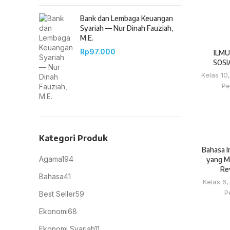
Bank dan Lembaga Keuangan
Syariah — Nur Dinah Fauziah,
M.E.
Rp
97.000
ILM
SOSI
Kelas 10
Pe
Kategori Produk
Bahasa I
Agama
194
yang M
Rev
Bahasa
41
Kelas 6
P
Best Seller
59
Ekonomi
68
Ekonomi Syariah
11