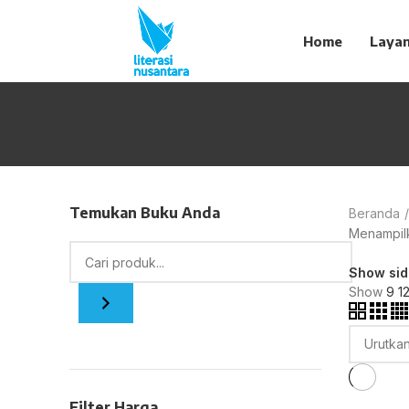
Home
Laya
Temukan Buku Anda
Beranda
Menampilka
Show sid
Show
9
1
Filter Harga