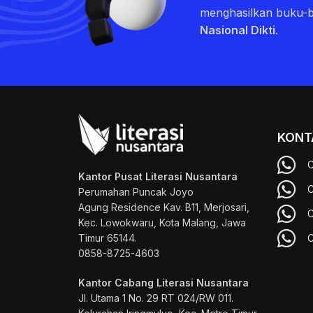
menghasilkan buku-
Nasional Dikti
.
KONT
C
Kantor Pusat Literasi Nusantara
C
Perumahan Puncak Joyo
Agung
Residence Kav. B11, Merjosari,
C
Kec. Lowokwaru, Kota Malang, Jawa
Timur 65144.
C
0858-8725-4603
Kantor Cabang Literasi Nusantara
Jl. Utama 1 No. 29 RT 024/RW 011.