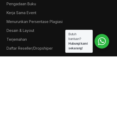
Pengadaan Buku
Kerja Sama Event
Menurunkan Persentase Plagiasi
Desain & Layout
Butuh
Terjemahan
bantuan?
Hubungi kami
Daftar Reseller/Dropshiper
sekarang!
PROMO BUKU LITNUS
Pengantar Ilmu Pendidikan — Suprapno dkk
Rp
119.000
Hukum Perikatan Pendekatan Hukum Positif dan
Hukum Islam — Ahmad Musadad, S.H.I., M.S.I.
Rp
125.000