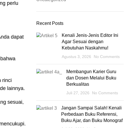
ng perlu
Recent Posts
Kenali Jenis-Jenis Editor Ini
Anda dapat
Agar Sesuai dengan
Kebutuhan Naskahmu!
Agustus 3, 2026
No Comments
n bahwa
Membangun Karier Guru
dan Dosen Melalui Buku
rinci
Berkualitas
de lainnya.
Juli 27, 2026
No Comments
ng sesuai,
Jangan Sampai Salah! Kenali
Perbedaan Buku Referensi,
Buku Ajar, dan Buku Monograf
 mencukupi.