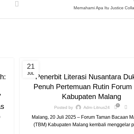
Memahami Apa Itu Justice Colla
NEWS
21
JUL
h:
Penerbit Literasi Nusantara D
Penuh Pertemuan Rutin Foru
”
Kabupaten Malang
as
0
Posted by
Adm-Litnus24
)
Malang, 20 Juli 2025 – Forum Taman Bacaan M
(TBM) Kabupaten Malang kembali menggelar pe