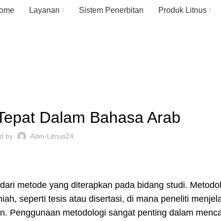
ome
Layanan
Sistem Penerbitan
Produk Litnus
Blog
UNCATEGORIZED
 Tepat Dalam Bahasa Arab
ed by
Adm-Litnus24
s dari metode yang diterapkan pada bidang studi. Metodo
iah, seperti tesis atau disertasi, di mana peneliti menje
kan. Penggunaan metodologi sangat penting dalam menca