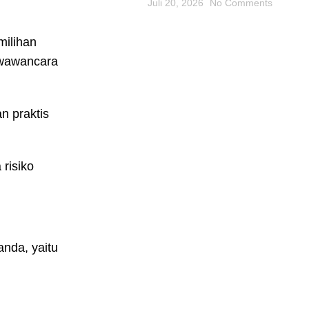
Juli 20, 2026
No Comments
milihan
 wawancara
n praktis
risiko
nda, yaitu