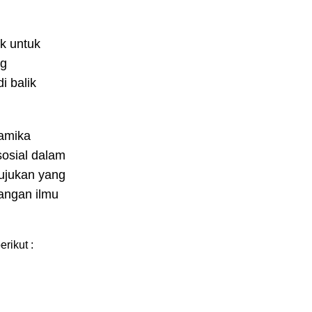
k untuk
ng
i balik
namika
osial dalam
ujukan yang
angan ilmu
rikut :