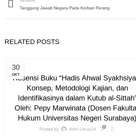
NEWER
Tanggung Jawab Negara Pada Korban Perang
RELATED POSTS
NEWS
30
OKT
Resensi Buku “Hadis Ahwal Syakhsiya
Konsep, Metodologi Kajian, dan
Identifikasinya dalam Kutub al-Sittah
Oleh: Pepy Marwinata (Dosen Fakult
Hukum Universitas Negeri Surabaya
0
Posted by
Adm-Litnus24