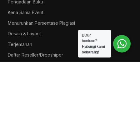
Pengadaan Buku
Kerja Sama Event
Menurunkan Persentase Plagiasi
Desain & Layout
Butuh
bantuan?
Terjemahan
Hubungi kami
sekarang!
Daftar Reseller/Dropshiper
PROMO BUKU LITNUS
Pengantar Ilmu Pendidikan — Suprapno dkk
Rp
119.000
Hukum Perikatan Pendekatan Hukum Positif dan
Hukum Islam — Ahmad Musadad, S.H.I., M.S.I.
Rp
125.000