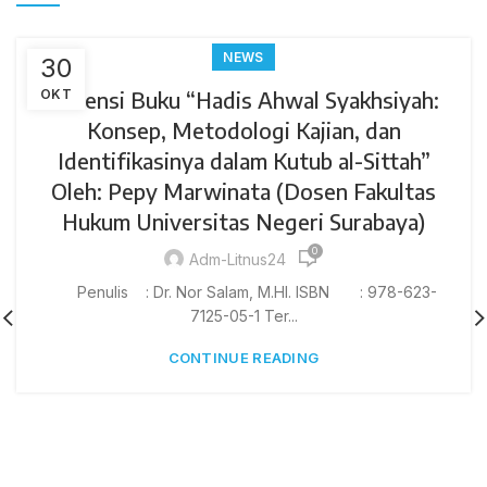
NEWS
30
OKT
Resensi Buku “Hadis Ahwal Syakhsiyah:
Konsep, Metodologi Kajian, dan
Identifikasinya dalam Kutub al-Sittah”
Oleh: Pepy Marwinata (Dosen Fakultas
Hukum Universitas Negeri Surabaya)
0
Adm-Litnus24
Penulis : Dr. Nor Salam, M.HI. ISBN : 978-623-
7125-05-1 Ter...
CONTINUE READING