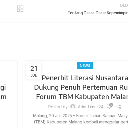
OLD
Tentang Dasar-Dasar Kepemimpi
NEWS
21
JUL
Penerbit Literasi Nusantar
gi
Dukung Penuh Pertemuan Ru
lam
Forum TBM Kabupaten Mala
0
Posted by
Adm-Litnus24
Malang, 20 Juli 2025 – Forum Taman Bacaan Masy
(TBM) Kabupaten Malang kembali menggelar pert