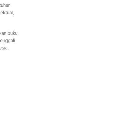
tuhan
ektual,
kan buku
enggali
esia.