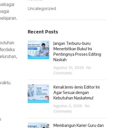
 sebagai
Uncategorized
bagai
elajaran.
Recent Posts
butuhan
Jangan Terburu-buru
Menerbitkan Buku! Ini
 Merdeka
Pentingnya Proses Editing
luruhan,
Naskah
Agustus 10, 2026
No
Comments
waktu.
Kenali Jenis-Jenis Editor Ini
Agar Sesuai dengan
Kebutuhan Naskahmu!
Agustus 3, 2026
No
Comments
n
Membangun Karier Guru dan