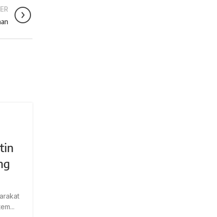
ER
nan
KIAT
20
a
MEI
Biar Gak Ditolak! Trik Lolos I
tin
Sekali Kirim
ng
0
Posted by
Adm-Litnus24
Biar Gak Ditolak! Trik Lolos ISBN Sekali Kirim 
kamu seorang dosen dan berencana mener..
arakat
em...
CONTINUE READING