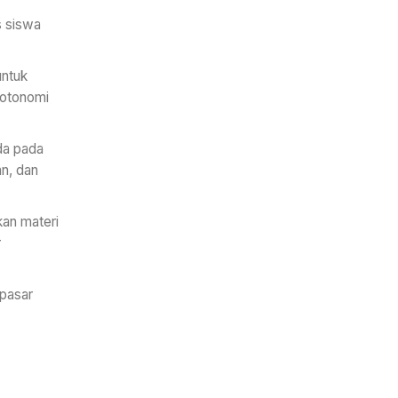
s siswa
untuk
 otonomi
da pada
an, dan
an materi
r
 pasar