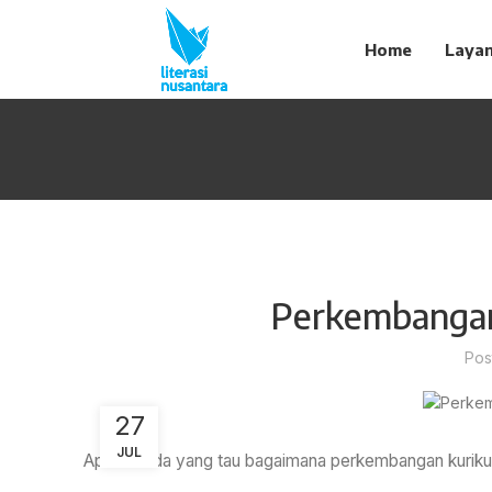
Home
Laya
Perkembangan
Pos
27
JUL
Apakah ada yang tau bagaimana perkembangan kurikulum