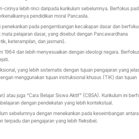
ri-cirinya lebih rinci daripada kurikulum sebelumnya. Berfokus pad
iperkenalkannya pendidikan moral Pancasila.
iki penekankan pada pengembangan kecakapan dasar dan berfoku
 mata pelajaran dasar, yang disebut dengan Pancawardhana
k, keterampilan, dan jasmani).
lum 1964 dan lebih menyesuaikan dengan ideologi negara. Berfoku
ati.
ional, yang lebih sistematis dengan tujuan pengajaran yang jela
ngan menggunakan tujuan instruksional khusus (TIK) dan tujuan
) atau juga “Cara Belajar Siswa Aktif” (CBSA). Kurikulum ini ber
belajaran dengan pendekatan yang lebih kontekstual.
ulum sebelumnya dengan menekankan pada keseimbangan antara
 terpadu dan pengajaran yang lebih fleksibel.