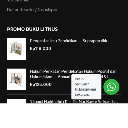
Daftar Reseller/Dropshiper
PROMO BUKU LITNUS
Pengantar Ilmu Pendidikan — Suprapno dkk
Rp
119.000
Hukum Perikatan Pendekatan Hukum Positif dan
Hukum Islam — Ahmad Musadad, S.H.I., M.S.I.
Butuh
Rp
125.000
bantuan?
Hubungi kami
sekarang!
‘Ulumul Hadits Jilid (1) — Dr. Nur Baety Sofyan, Lc.,
M.A.
Rp
138.000