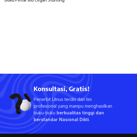
Konsultasi, Gratis!
Penerbit Litnus terdiri dari tim
profesional yang mampu menghasilkan
buku-buku
berkualitas tinggi dan
berstandar Nasional Dikti
.