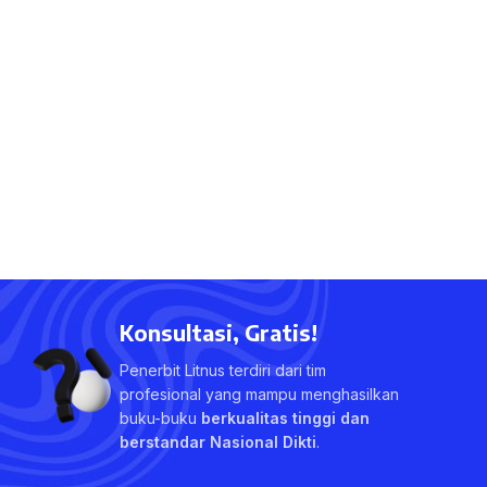
Konsultasi, Gratis!
Penerbit Litnus terdiri dari tim
profesional yang mampu menghasilkan
buku-buku
berkualitas tinggi dan
berstandar Nasional Dikti
.