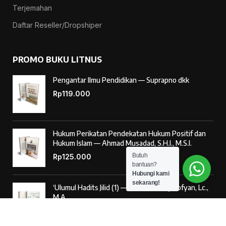
Terjemahan
Daftar Reseller/Dropshiper
PROMO BUKU LITNUS
Pengantar Ilmu Pendidikan — Suprapno dkk
Rp
119.000
Hukum Perikatan Pendekatan Hukum Positif dan
Hukum Islam — Ahmad Musadad, S.H.I., M.S.I.
Butuh
Rp
125.000
bantuan?
Hubungi kami
sekarang!
‘Ulumul Hadits Jilid (1) — Dr. Nur Baety Sofyan, Lc.,
M.A.
Rp
138.000