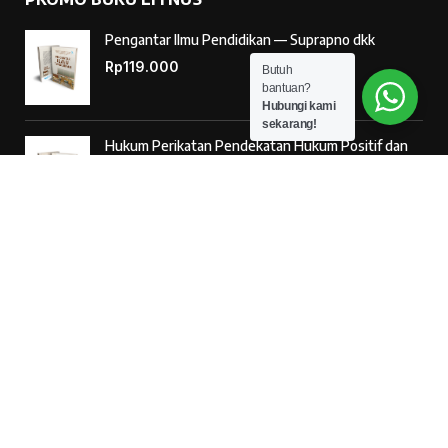
Pengantar Ilmu Pendidikan — Suprapno dkk
Rp
119.000
Butuh
bantuan?
Hubungi kami
sekarang!
Hukum Perikatan Pendekatan Hukum Positif dan
Hukum Islam — Ahmad Musadad, S.H.I., M.S.I.
Rp
125.000
‘Ulumul Hadits Jilid (1) — Dr. Nur Baety Sofyan, Lc.,
M.A.
Rp
138.000
© 2026
Penerbit Literasi Nusantara
– Developed by
AntaWeb
Kritik & Saran Pelayanan
085887254603