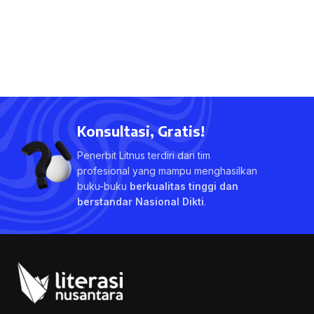
Konsultasi, Gratis!
Penerbit Litnus terdiri dari tim
profesional yang mampu menghasilkan
buku-buku
berkualitas tinggi dan
berstandar Nasional Dikti
.