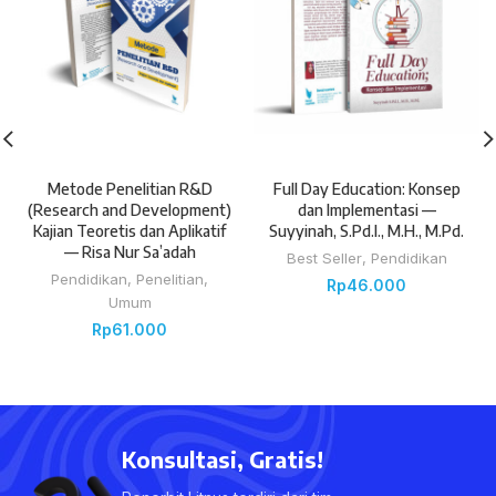
Metode Penelitian R&D
Full Day Education: Konsep
(Research and Development)
dan Implementasi —
Kajian Teoretis dan Aplikatif
Suyyinah, S.Pd.I., M.H., M.Pd.
— Risa Nur Sa’adah
Best Seller
,
Pendidikan
Pendidikan
,
Penelitian
,
Rp
46.000
Umum
Rp
61.000
Konsultasi, Gratis!