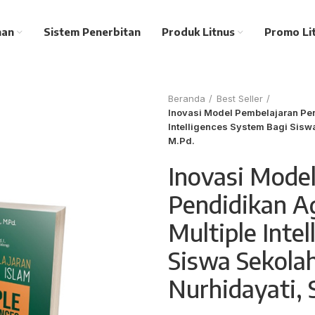
nan
Sistem Penerbitan
Produk Litnus
Promo Li
Beranda
Best Seller
Inovasi Model Pembelajaran Pe
Intelligences System Bagi Siswa
M.Pd.
Inovasi Mode
Pendidikan A
Multiple Inte
Siswa Sekolah
Nurhidayati, 