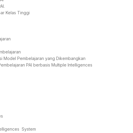
AI.
ar Kelas Tinggi
ajaran
mbelajaran
vasi Model Pembelajaran yang Dikembangkan
belajaran PAI berbasis Multiple Intelligences
es
telligences System