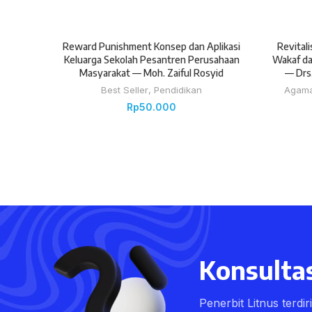
Reward Punishment Konsep dan Aplikasi
Revitali
Keluarga Sekolah Pesantren Perusahaan
Wakaf da
Masyarakat — Moh. Zaiful Rosyid
— Drs.
Best Seller
,
Pendidikan
Agam
Rp
50.000
Konsultas
Penerbit Litnus terdi