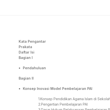
Kata Pengantar
Prakata
Daftar Isi
Bagian I
Pendahuluan
Bagian II
Konsep Inovasi Model Pembelajaran PAI
1.Konsep Pendidikan Agama Islam di Sekola
2.Pengertian Pembelajaran PAI
3.Dasar Hukum Pelaksanaan Pembelajaran P