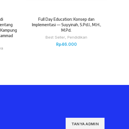
di
Full Day Education: Konsep dan
STRA
Tentang
Implementasi — Suyyinah, S.Pd.I., M.H.,
K
m Kampung
M.Pd.
ohammad
Best Seller
,
Pendidikan
Rp
46.000
ya
TANYA ADMIN