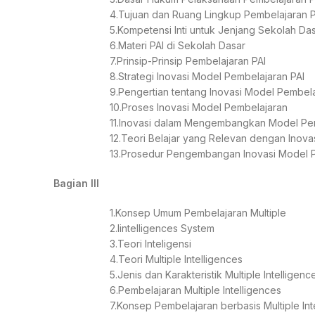
4.Tujuan dan Ruang Lingkup Pembelajaran P
5.Kompetensi Inti untuk Jenjang Sekolah Das
6.Materi PAI di Sekolah Dasar
7.Prinsip-Prinsip Pembelajaran PAI
8.Strategi Inovasi Model Pembelajaran PAI
9.Pengertian tentang Inovasi Model Pembel
10.Proses Inovasi Model Pembelajaran
11.Inovasi dalam Mengembangkan Model Pe
12.Teori Belajar yang Relevan dengan Ino
13.Prosedur Pengembangan Inovasi Model Pem
Bagian III
1.Konsep Umum Pembelajaran Multiple
2.Iintelligences System
3.Teori Inteligensi
4.Teori Multiple Intelligences
5.Jenis dan Karakteristik Multiple Intelligenc
6.Pembelajaran Multiple Intelligences
7.Konsep Pembelajaran berbasis Multiple In