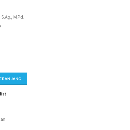
, S.Ag., M.Pd.
9
KERANJANG
list
kan