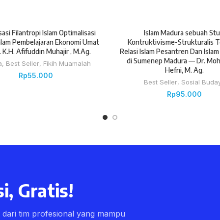
sasi Filantropi Islam Optimalisasi
Islam Madura sebuah Stu
lam Pembelajaran Ekonomi Umat
Kontruktivisme-Strukturalis 
 K.H. Afifuddin Muhajir , M.Ag.
Relasi Islam Pesantren Dan Isla
di Sumenep Madura — Dr. M
a
,
Best Seller
,
Fikih Muamalah
Hefni, M. Ag.
Rp
55.000
Best Seller
,
Sosial Buda
Rp
95.000
i, Gratis!
ri dari tim profesional yang mampu