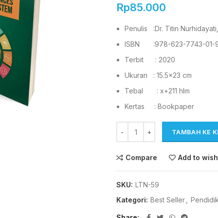
Rp
85.000
Penulis :Dr. Titin Nurhidayati
ISBN :978-623-7743-01-
Terbit : 2020
Ukuran : 15.5×23 cm
Tebal : x+211 hlm
Kertas : Bookpaper
TAMBAH KE 
Compare
Add to wish
SKU:
LTN-59
Kategori:
Best Seller
,
Pendidi
Share