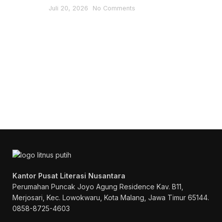
Juli 20, 2026
No Comments
Konsultasi, Gratis!
Penerbit Litnus terdiri dari tim
profesional yang mampu menghasilkan
buku-buku
berkualitas tinggi dan
berstandar Nasional Dikti
.
Kantor Pusat Literasi Nusantara
Perumahan Puncak Joyo Agung
Residence Kav. B11,
Merjosari, Kec. Lowokwaru, Kota Malang, Jawa Timur 65144.
0858-8725-4603