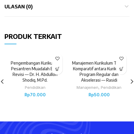
ULASAN (0)
PRODUK TERKAIT
Pengembangan Kurikulum
Manajemen Kurikulum Telaah
Pesantren Muadalah Edisi
Komparatif antara Kurikulum
Revisi — Dr. H. Abdulloh
Program Regular dan
Shodiq, M.Pd.
Akselerasi — Rasidi
Pendidikan
Manajemen
,
Pendidikan
Rp
70.000
Rp
50.000