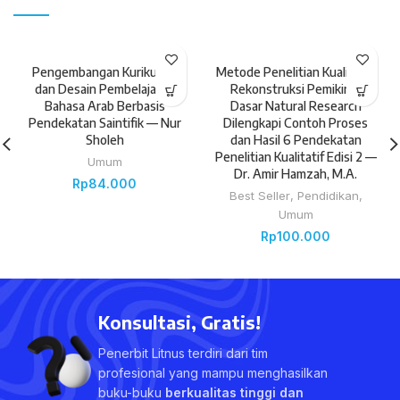
Pengembangan Kurikulum
Metode Penelitian Kualitatif:
dan Desain Pembelajaran
Rekonstruksi Pemikiran
Bahasa Arab Berbasis
Dasar Natural Research
Pendekatan Saintifik — Nur
Dilengkapi Contoh Proses
Sholeh
dan Hasil 6 Pendekatan
Penelitian Kualitatif Edisi 2 —
Umum
Dr. Amir Hamzah, M.A.
Rp
84.000
Best Seller
,
Pendidikan
,
Umum
Rp
100.000
Konsultasi, Gratis!
Penerbit Litnus terdiri dari tim
profesional yang mampu menghasilkan
buku-buku
berkualitas tinggi dan