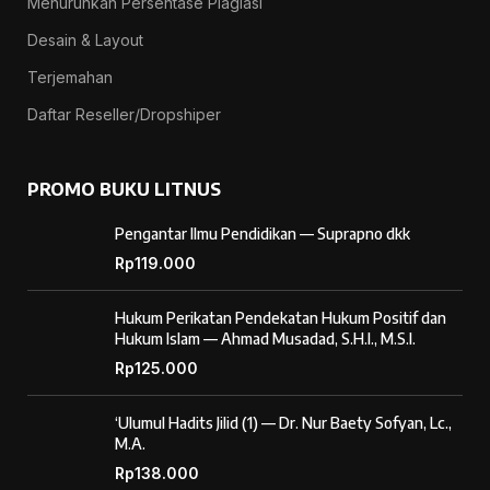
Menurunkan Persentase Plagiasi
Desain & Layout
Terjemahan
Daftar Reseller/Dropshiper
PROMO BUKU LITNUS
Pengantar Ilmu Pendidikan — Suprapno dkk
Rp
119.000
Hukum Perikatan Pendekatan Hukum Positif dan
Hukum Islam — Ahmad Musadad, S.H.I., M.S.I.
Rp
125.000
‘Ulumul Hadits Jilid (1) — Dr. Nur Baety Sofyan, Lc.,
M.A.
Rp
138.000