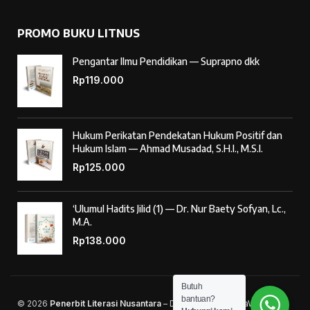
PROMO BUKU LITNUS
Pengantar Ilmu Pendidikan — Suprapno dkk
Rp
119.000
Hukum Perikatan Pendekatan Hukum Positif dan
Hukum Islam — Ahmad Musadad, S.H.I., M.S.I.
Rp
125.000
‘Ulumul Hadits Jilid (1) — Dr. Nur Baety Sofyan, Lc.,
M.A.
Rp
138.000
Butuh
bantuan?
© 2026
Penerbit Literasi Nusantara
– Developed by
AntaWeb