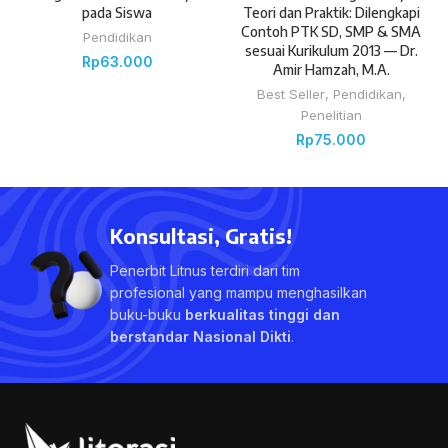
pada Siswa
Teori dan Praktik: Dilengkapi
Contoh PTK SD, SMP & SMA
Pendidikan
sesuai Kurikulum 2013 — Dr.
Rp
63.000
Amir Hamzah, M.A.
Best Seller
,
Pendidikan
,
Penelitian
Rp
75.000
Konsultasi, Gratis!
Penerbit Litnus terdiri dari tim
profesional yang mampu menghasilkan
buku-buku
berkualitas tinggi dan
berstandar Nasional Dikti
.