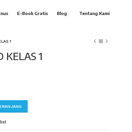
tnus
E-Book Gratis
Blog
Tentang Kami
ELAS 1
D KELAS 1
KERANJANG
list