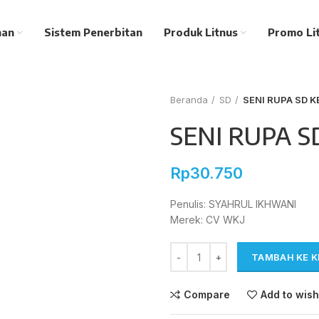
nan
Sistem Penerbitan
Produk Litnus
Promo Li
Beranda
SD
SENI RUPA SD K
SENI RUPA S
Rp
30.750
Penulis: SYAHRUL IKHWANI
Merek: CV WKJ
TAMBAH KE 
Compare
Add to wish