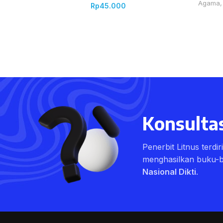
Agama
Rp
45.000
Konsultas
Penerbit Litnus terdi
menghasilkan buku-
Nasional Dikti
.