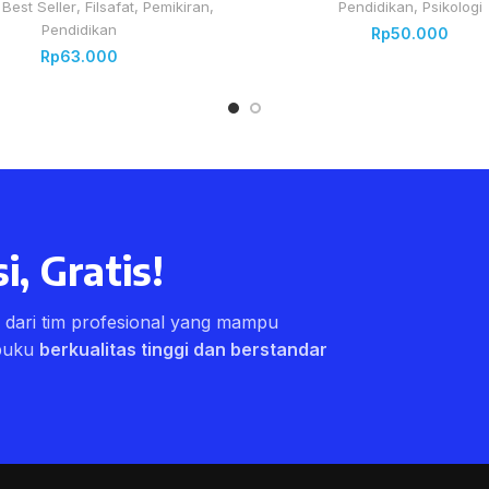
,
Best Seller
,
Filsafat
,
Pemikiran
,
Pendidikan
,
Psikologi
Pendidikan
Rp
50.000
Rp
63.000
i, Gratis!
ri dari tim profesional yang mampu
buku
berkualitas tinggi dan berstandar