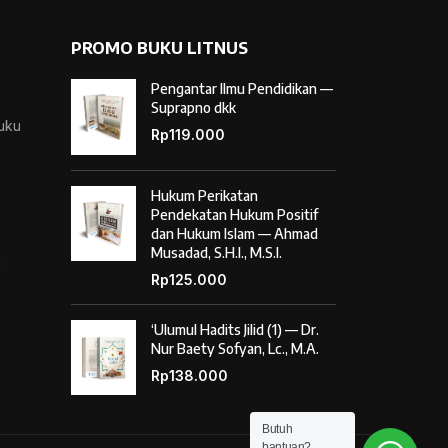
PROMO BUKU LITNUS
Pengantar Ilmu Pendidikan —
Suprapno dkk
Buku
Rp
119.000
Hukum Perikatan
Pendekatan Hukum Positif
dan Hukum Islam — Ahmad
Musadad, S.H.I., M.S.I.
i
Rp
125.000
‘Ulumul Hadits Jilid (1) — Dr.
Nur Baety Sofyan, Lc., M.A.
Rp
138.000
Butuh
bantuan?