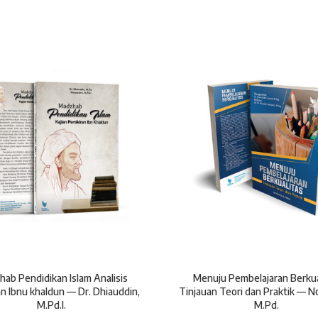
ab Pendidikan Islam Analisis
Menuju Pembelajaran Berkua
n Ibnu khaldun — Dr. Dhiauddin,
Tinjauan Teori dan Praktik — No
M.Pd.I.
M.Pd.