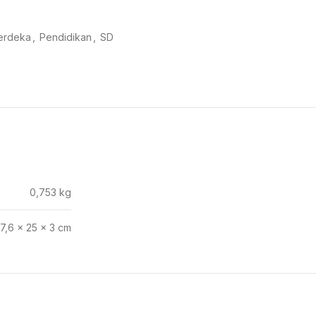
erdeka
,
Pendidikan
,
SD
0,753 kg
17,6 × 25 × 3 cm