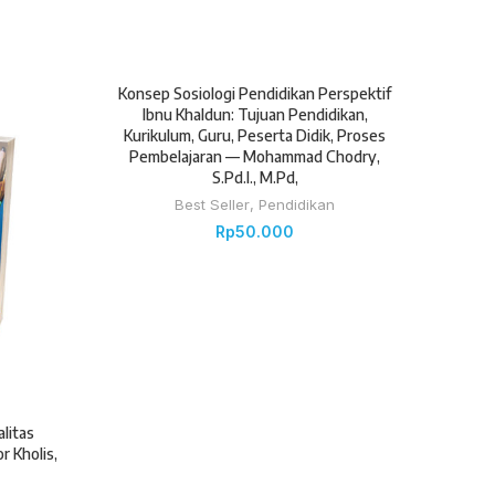
Konsep Sosiologi Pendidikan Perspektif
Ibnu Khaldun: Tujuan Pendidikan,
Kurikulum, Guru, Peserta Didik, Proses
Pembelajaran — Mohammad Chodry,
S.Pd.I., M.Pd,
Best Seller
,
Pendidikan
Rp
50.000
litas
Teori-
r Kholis,
Humanis
Dialog