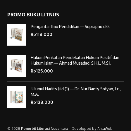
PROMO BUKU LITNUS
Pengantar Ilmu Pendidikan — Suprapno dkk
Rp
119.000
Hukum Perikatan Pendekatan Hukum Positif dan
Hukum Islam — Ahmad Musadad, S.H.I., M.S.I.
Rp
125.000
‘Ulumul Hadits Jilid (1) — Dr. Nur Baety Sofyan, Lc.,
M.A.
Rp
138.000
© 2026
Penerbit Literasi Nusantara
– Developed by
AntaWeb