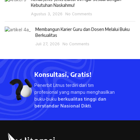
Kebutuhan Naskahmu!
Agustus 3, 2026
No Comments
Membangun Karier Guru dan Dosen Melalui Buku
Berkualitas
Juli 27, 2026
No Comments
Konsultasi, Gratis!
Penerbit Litnus terdiri dari tim
profesional yang mampu menghasilkan
buku-buku
berkualitas tinggi dan
berstandar Nasional Dikti
.