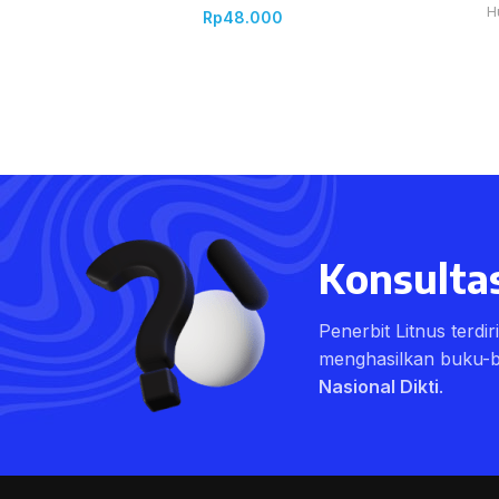
H
Rp
48.000
Konsultas
Penerbit Litnus terdi
menghasilkan buku-
Nasional Dikti
.