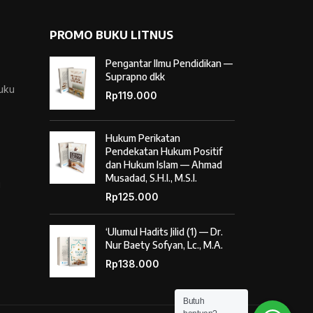
PROMO BUKU LITNUS
Pengantar Ilmu Pendidikan —
Suprapno dkk
Buku
Rp
119.000
Hukum Perikatan
Pendekatan Hukum Positif
dan Hukum Islam — Ahmad
Musadad, S.H.I., M.S.I.
i
Rp
125.000
‘Ulumul Hadits Jilid (1) — Dr.
Nur Baety Sofyan, Lc., M.A.
Rp
138.000
Butuh