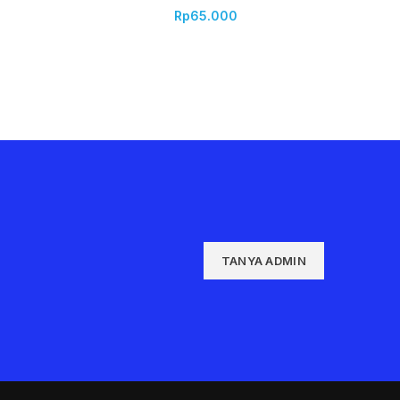
Rp
65.000
TANYA ADMIN