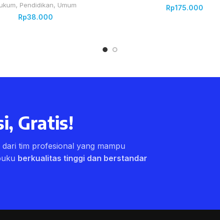
ukum
,
Pendidikan
,
Umum
Rp
175.000
Rp
38.000
i, Gratis!
ri dari tim profesional yang mampu
buku
berkualitas tinggi dan berstandar