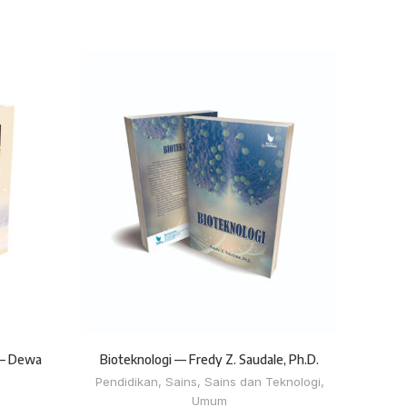
 — Dewa
Bioteknologi — Fredy Z. Saudale, Ph.D.
Paradi
Ut
Pendidikan
,
Sains
,
Sains dan Teknologi
,
Pergur
Umum