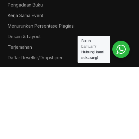
Pengadaan Buku
Kerja Sama Event
Menurunkan Persentase Plagiasi
Desain & Layout
Butuh
Terjemahan
bantuan?
Hubungi kami
Daftar Reseller/Dropshiper
sekarang!
PROMO BUKU LITNUS
Pengantar Ilmu Pendidikan — Suprapno dkk
Rp
119.000
Hukum Perikatan Pendekatan Hukum Positif dan
Hukum Islam — Ahmad Musadad, S.H.I., M.S.I.
Rp
125.000