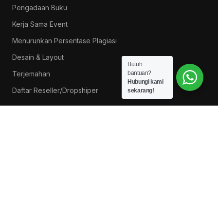
Pengadaan Buku
Kerja Sama Event
Menurunkan Persentase Plagiasi
Desain & Layout
Butuh
Terjemahan
bantuan?
Hubungi kami
Daftar Reseller/Dropshiper
sekarang!
PROMO BUKU LITNUS
Pengantar Ilmu Pendidikan — Suprapno dkk
Rp
119.000
Hukum Perikatan Pendekatan Hukum Positif dan
Hukum Islam — Ahmad Musadad, S.H.I., M.S.I.
Rp
125.000