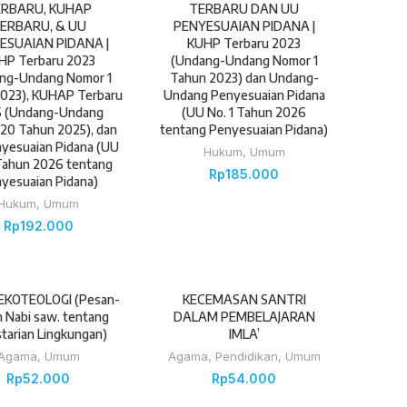
RBARU, KUHAP
TERBARU DAN UU
ERBARU, & UU
PENYESUAIAN PIDANA |
ESUAIAN PIDANA |
KUHP Terbaru 2023
HP Terbaru 2023
(Undang-Undang Nomor 1
ng-Undang Nomor 1
Tahun 2023) dan Undang-
023), KUHAP Terbaru
Undang Penyesuaian Pidana
5 (Undang-Undang
(UU No. 1 Tahun 2026
20 Tahun 2025), dan
tentang Penyesuaian Pidana)
yesuaian Pidana (UU
Hukum
,
Umum
 Tahun 2026 tentang
Rp
185.000
yesuaian Pidana)
Hukum
,
Umum
Rp
192.000
EKOTEOLOGI (Pesan-
KECEMASAN SANTRI
 Nabi saw. tentang
DALAM PEMBELAJARAN
tarian Lingkungan)
IMLA’
Agama
,
Umum
Agama
,
Pendidikan
,
Umum
Rp
52.000
Rp
54.000