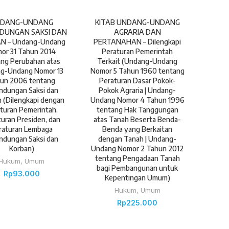
DANG-UNDANG
KITAB UNDANG-UNDANG
NDUNGAN SAKSI DAN
AGRARIA DAN
N – Undang-Undang
PERTANAHAN – Dilengkapi
or 31 Tahun 2014
Peraturan Pemerintah
ang Perubahan atas
Terkait (Undang-Undang
g-Undang Nomor 13
Nomor 5 Tahun 1960 tentang
un 2006 tentang
Peraturan Dasar Pokok-
indungan Saksi dan
Pokok Agraria | Undang-
 (Dilengkapi dengan
Undang Nomor 4 Tahun 1996
turan Pemerintah,
tentang Hak Tanggungan
uran Presiden, dan
atas Tanah Beserta Benda-
raturan Lembaga
Benda yang Berkaitan
indungan Saksi dan
dengan Tanah | Undang-
Korban)
Undang Nomor 2 Tahun 2012
tentang Pengadaan Tanah
Hukum
,
Umum
bagi Pembangunan untuk
Rp
93.000
Kepentingan Umum)
Hukum
,
Umum
Rp
225.000