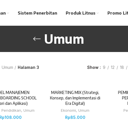
nan
Sistem Penerbitan
Produk Litnus
Promo Li
Umum
Umum
Halaman 3
Show
9
12
18
EL MANAJEMEN
MARKETING MIX (Strategi,
PEMI
C BOARDING SCHOOL
Konsep, dan Implementasi di
PE
ori dan Aplikasi)
Era Digital)
,
Pendidikan
,
Umum
Ekonomi
,
Umum
Pe
Rp
108.000
Rp
85.000