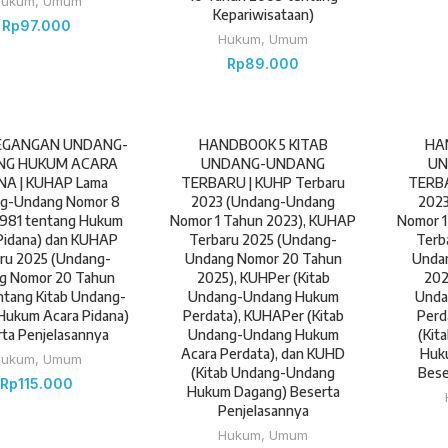
Hukum
,
Umum
Kepariwisataan)
Rp
97.000
Hukum
,
Umum
Rp
89.000
EGANGAN UNDANG-
HANDBOOK 5 KITAB
HA
NG HUKUM ACARA
UNDANG-UNDANG
UN
NA | KUHAP Lama
TERBARU | KUHP Terbaru
TERBA
g-Undang Nomor 8
2023 (Undang-Undang
202
1981 tentang Hukum
Nomor 1 Tahun 2023), KUHAP
Nomor 1
Pidana) dan KUHAP
Terbaru 2025 (Undang-
Terb
ru 2025 (Undang-
Undang Nomor 20 Tahun
Unda
g Nomor 20 Tahun
2025), KUHPer (Kitab
202
ntang Kitab Undang-
Undang-Undang Hukum
Unda
Hukum Acara Pidana)
Perdata), KUHAPer (Kitab
Perd
ta Penjelasannya
Undang-Undang Hukum
(Kit
Acara Perdata), dan KUHD
Huku
Hukum
,
Umum
(Kitab Undang-Undang
Bese
Rp
115.000
Hukum Dagang) Beserta
Penjelasannya
Hukum
,
Umum