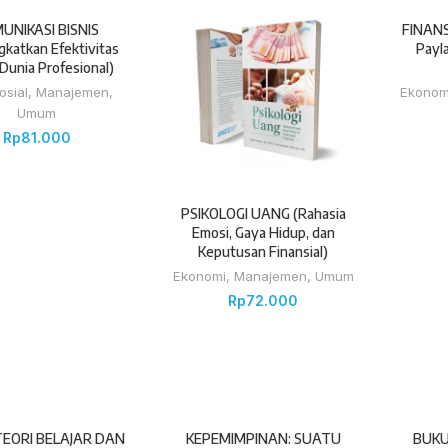
UNIKASI BISNIS
FINANS
gkatkan Efektivitas
Payl
Dunia Profesional)
osial
,
Manajemen
,
Ekonom
Umum
Rp
81.000
PSIKOLOGI UANG (Rahasia
Emosi, Gaya Hidup, dan
Keputusan Finansial)
Ekonomi
,
Manajemen
,
Umum
Rp
72.000
TEORI BELAJAR DAN
KEPEMIMPINAN: SUATU
BUKU