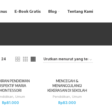
tnus
E-Book Gratis
Blog
Tentang Kami
24
KIRAN PENDIDIKAN
MENCEGAH &
RSPEKTIF MARIA
MENANGGULANGI
MONTESSORI
KEKERASAN DI SEKOLAH
ndidikan
,
Umum
Pendidikan
,
Umum
Rp
81.000
Rp
83.000