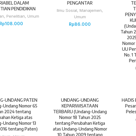
RIABEL DALAM
PENGANTAR
TE
ITIAN PENDIDIKAN
T
Ilmu Sosial
,
Manajemen
,
PENY
an
,
Penelitian
,
Umum
Umum
KU
Rp
108.000
Rp
86.000
(Unda
Tahun 2
202
Nomor 
UU Pen
No. 1
Pen
G-UNDANG PATEN
UNDANG-UNDANG
HADIS 
g-Undang Nomor 65
KEPARIWISATAAN
Pesan
un 2024 tentang
TERBARU (Undang-Undang
Peles
ahan Ketiga atas
Nomor 18 Tahun 2025
-Undang Nomor 13
tentang Perubahan Ketiga
016 tentang Paten)
atas Undang-Undang Nomor
10 Tahun 2009 tentang