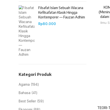
KOM
Filsafat Islam Sebuah Wacana
(Menin
Kefilsafatan Klasik Hingga
dalam 
Kontemporer — Fauzan Adhim
Ilmu S
Rp
80.000
Kategori Produk
Agama
194
Bahasa
41
Best Seller
59
TEORI-
Ekonomi
68