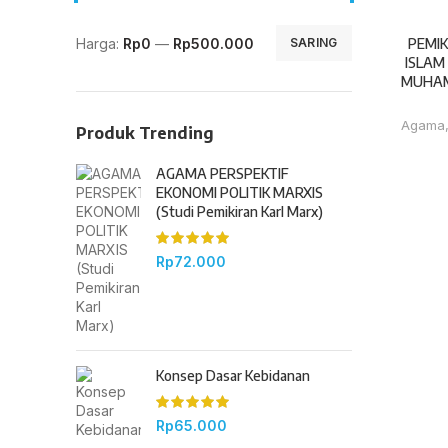
Harga:
Rp0
—
Rp500.000
PEMIK
SARING
ISLAM
MUHAM
Agama
Produk Trending
AGAMA PERSPEKTIF
EKONOMI POLITIK MARXIS
(Studi Pemikiran Karl Marx)
Rp
72.000
Konsep Dasar Kebidanan
Rp
65.000