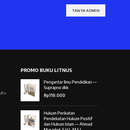
TANYA ADMIN
PROMO BUKU LITNUS
Pengantar Ilmu Pendidikan —
Suprapno dkk
Buku
Rp
119.000
Hukum Perikatan
Pendekatan Hukum Positif
dan Hukum Islam — Ahmad
Musadad, S.H.I., M.S.I.