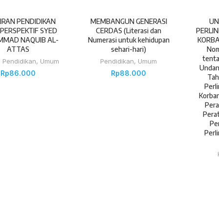
IRAN PENDIDIKAN
MEMBANGUN GENERASI
UN
 PERSPEKTIF SYED
CERDAS (Literasi dan
PERLI
MAD NAQUIB AL-
Numerasi untuk kehidupan
KORBA
ATTAS
sehari-hari)
Nom
tent
,
Pendidikan
,
Umum
Pendidikan
,
Umum
Undan
Rp
86.000
Rp
88.000
Tah
Perl
Korban
Pera
Perat
Pe
Perl