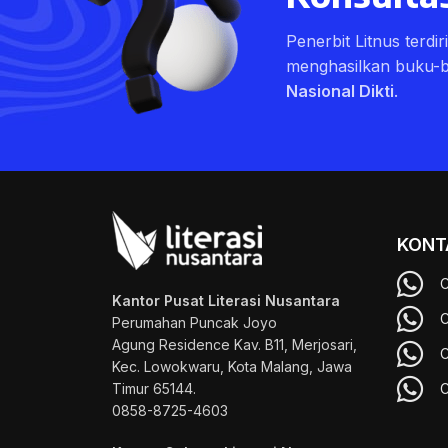
Penerbit Litnus terdi
menghasilkan buku-
Nasional Dikti
.
KONT
C
Kantor Pusat Literasi Nusantara
C
Perumahan Puncak Joyo
Agung
Residence Kav. B11, Merjosari,
C
Kec. Lowokwaru, Kota Malang, Jawa
Timur 65144.
C
0858-8725-4603