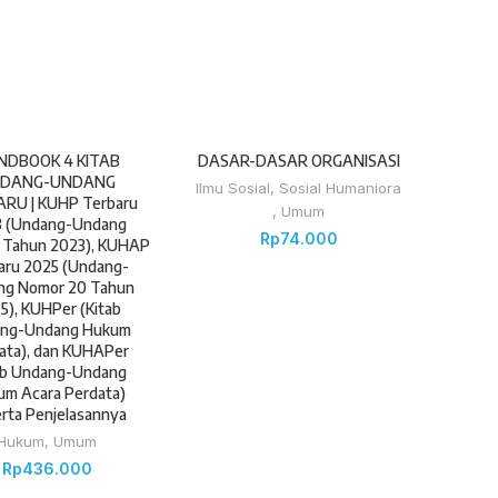
NDBOOK 4 KITAB
DASAR-DASAR ORGANISASI
DANG-UNDANG
Ilmu Sosial
,
Sosial Humaniora
RU | KUHP Terbaru
,
Umum
3 (Undang-Undang
Rp
74.000
 Tahun 2023), KUHAP
aru 2025 (Undang-
ng Nomor 20 Tahun
5), KUHPer (Kitab
ng-Undang Hukum
ata), dan KUHAPer
ab Undang-Undang
m Acara Perdata)
rta Penjelasannya
Hukum
,
Umum
Rp
436.000