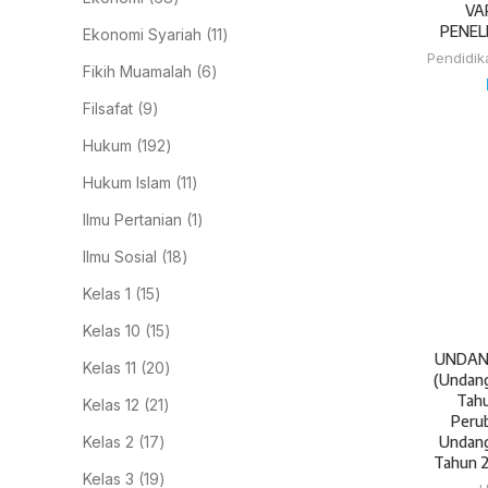
VA
PENEL
Ekonomi Syariah
11
Pendidik
Fikih Muamalah
6
Filsafat
9
Hukum
192
Hukum Islam
11
Ilmu Pertanian
1
Ilmu Sosial
18
Kelas 1
15
Kelas 10
15
UNDAN
Kelas 11
20
(Undan
Tah
Kelas 12
21
Perub
Kelas 2
17
Undang
Tahun 2
Kelas 3
19