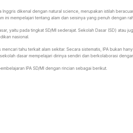
sa Inggris dikenal dengan natural science, merupakan istilah ber
m ini mempelajari tentang alam dan seisinya yang penuh dengan rah
asar, yaitu pada tingkat SD/MI sederajat. Sekolah Dasar (SD) atau j
dikan nasional.
mencari tahu terkait alam sekitar. Secara sistematis, IPA bukan h
 sekolah dasar mempelajari dirinya sendiri dan berkolaborasi denga
 pembelajaran IPA SD/MI dengan rincian sebagai berikut.