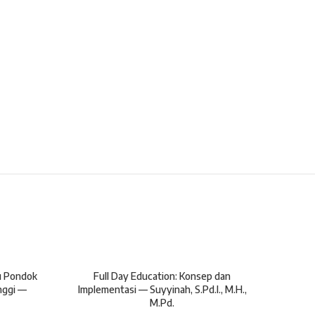
u Pondok
Full Day Education: Konsep dan
Konse
nggi —
Implementasi — Suyyinah, S.Pd.I., M.H.,
Ib
M.Pd.
Kurik