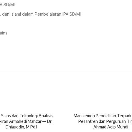
PA SD/MI
, dan Islami dalam Pembelajaran IPA SD/MI
ains
, Sains dan Teknologi Analisis
Manajemen Pendidikan Terpad
kiran Armahedi Mahzar — Dr.
Pesantren dan Perguruan Ti
Dhiauddin, M.Pd.I
Ahmad Adip Muhdi