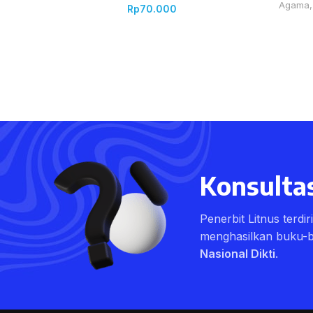
Agama
Rp
70.000
Konsultas
Penerbit Litnus terdi
menghasilkan buku-
Nasional Dikti
.