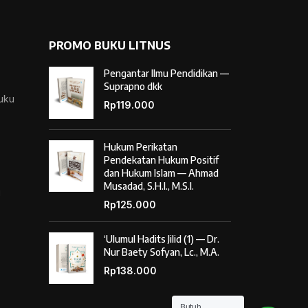
PROMO BUKU LITNUS
Pengantar Ilmu Pendidikan —
Suprapno dkk
Buku
Rp
119.000
Hukum Perikatan
Pendekatan Hukum Positif
dan Hukum Islam — Ahmad
Musadad, S.H.I., M.S.I.
i
Rp
125.000
‘Ulumul Hadits Jilid (1) — Dr.
Nur Baety Sofyan, Lc., M.A.
Rp
138.000
Butuh