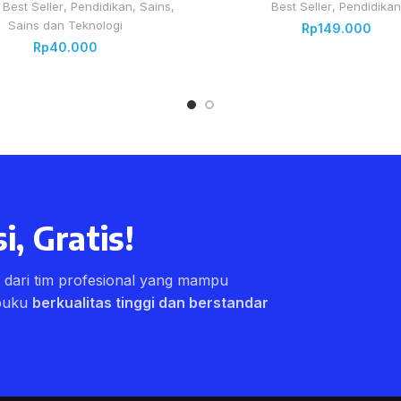
,
Best Seller
,
Pendidikan
,
Sains
,
Best Seller
,
Pendidikan
Sains dan Teknologi
Rp
149.000
Rp
40.000
i, Gratis!
ri dari tim profesional yang mampu
buku
berkualitas tinggi dan berstandar