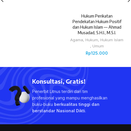
Hukum Perikatan
Pendekatan Hukum Positif
dan Hukum Islam — Ahmad
Musadad, S.H.I., M.S.I.
Agama
,
Hukum
,
Hukum Islam
,
Umum
Rp
125.000
Konsultasi, Gratis!
Penerbit Litnus terdiri dari tim
profesional yang mampu menghasilkan
buku-buku
berkualitas tinggi dan
berstandar Nasional Dikti
.