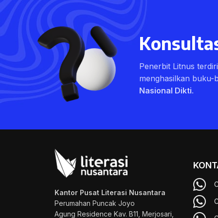
Konsultas
Penerbit Litnus terdi
menghasilkan buku-
Nasional Dikti
.
KONT
C
Kantor Pusat Literasi Nusantara
C
Perumahan Puncak Joyo
Agung
Residence Kav. B11, Merjosari,