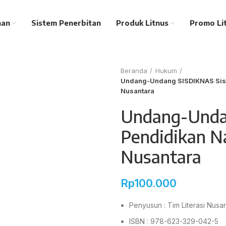
nan
Sistem Penerbitan
Produk Litnus
Promo Li
Beranda
Hukum
Undang-Undang SISDIKNAS Siste
Nusantara
Undang-Unda
Pendidikan Na
Nusantara
Rp
100.000
Penyusun : Tim Literasi Nusa
ISBN : 978-623-329-042-5