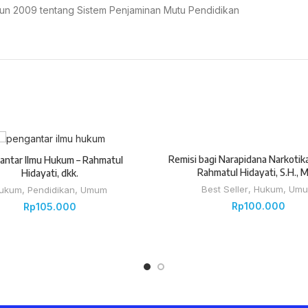
hun 2009 tentang Sistem Penjaminan Mutu Pendidikan
Remisi bagi Narapidana Narkotika
antar Ilmu Hukum – Rahmatul
Rahmatul Hidayati, S.H., M
Hidayati, dkk.
Best Seller
,
Hukum
,
Um
ukum
,
Pendidikan
,
Umum
Rp
100.000
Rp
105.000