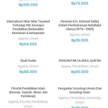
Rp
73.000
Rp
106.000
Internalisasi Nilai-Nilai Tasawuf
Peranan K.H. Achmad Siddiq
Terhadap PAI: Konsepsi
Dalam Pembaharuan Nahdlatul
Pendidikan Berkarakter
Ulama (1979—1989)
Keimanan & Ketaqwaan
Agama
,
Umum
Agama
,
Umum
Rp
35.000
Rp
64.000
Studi Hadits
PENGANTAR ULUMUL QUR’AN
Agama
,
Umum
Agama
,
Pendidikan
,
Umum
Rp
88.000
Rp
90.000
Filsafat Pendidikan Islam
Pengantar Sosiologi Umum Dan
(Konsep, Sejarah, Aliran, dan
Sosiologi Islam
Pemikiran)
Agama
,
Pendidikan
,
Sosiologi
,
Agama
,
Filsafat
,
Pendidikan
,
Umum
Umum
Rp
61.000