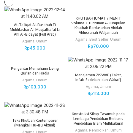
SOLD OUT
KHUTBAH JUMAT 7 MENIT
Volume 2 Tuntunan & Kumpulan
At-Ta’liqat Al-Basithah Fi
Khutbah Berdasarkan Akidah
Mukhtashar Al-Muqtathafat Li
Ahlussunah Waljamaah
Ahl Al-Bidayat (Full Arab)
Agama
,
Best Seller
,
Umum
Agama
,
Umum
Rp
70.000
Rp
45.000
Pengantar Memahami Living
Qur’an dan Hadis
Manajemen ZISWAF (Zakat,
Infak, Sedekah, dan Wakaf)
Agama
,
Umum
Rp
103.000
Agama
,
Umum
Rp
113.000
Konstruksi Sikap Tasamuh pada
Lembaga Pendidikan Berbasis
Teks Khutbah Kontemporer
Pendidikan Islam Multikultural
(Mengkaji Isu-Isu Aktual)
Agama
,
Pendidikan
,
Umum
Agama
,
Umum