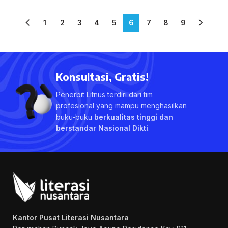
1
2
3
4
5
6
7
8
9
Konsultasi, Gratis!
Penerbit Litnus terdiri dari tim
profesional yang mampu menghasilkan
buku-buku
berkualitas tinggi dan
berstandar Nasional Dikti
.
Kantor Pusat Literasi Nusantara