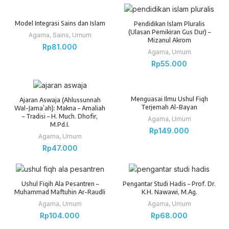
Model Integrasi Sains dan Islam
Pendidikan Islam Pluralis
(Ulasan Pemikiran Gus Dur) –
Agama
,
Sains
,
Umum
Mizanul Akrom
Rp
81.000
Agama
,
Umum
Rp
55.000
Menguasai Ilmu Ushul Fiqh
Ajaran Aswaja (Ahlussunnah
Terjemah Al-Bayan
Wal-Jama’ah): Makna – Amaliah
– Tradisi – H. Much. Dhofir,
Agama
,
Umum
M.Pd.I.
Rp
149.000
Agama
,
Umum
Rp
47.000
Ushul Fiqih Ala Pesantren –
Pengantar Studi Hadis – Prof. Dr.
Muhammad Maftuhin Ar-Raudli
K.H. Nawawi, M.Ag.
Agama
,
Umum
Agama
,
Umum
Rp
104.000
Rp
68.000