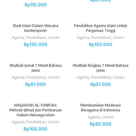
Rp
115.000
Studi Islam Dalam Wacana
Pendidikan Agama Islam Untuk
Kontemporer
Perguruan Tinggi
Agama
,
Pendidikan
,
Umum
Agama
,
Pendidikan
,
Umum
Rp
130.000
Rp
103.000
SOLD OUT
Khutbah Jumat 7 Menit Bahasa
Khutbah Ringkas 7 Menit Bahasa
Jawa
Jawa
Agama
,
Pendidikan
,
Umum
Agama
,
Pendidikan
,
Umum
Rp
81.000
Rp
51.000
MAQASHID AL-SYARI’AH:
Membumikan Moderasi
Metode Ijtihad dan Pembaruan
Beragama di Indonesia
Hukum Keluarga Islam
Agama
,
Umum
Agama
,
Pendidikan
,
Umum
Rp
85.000
Rp
108.000